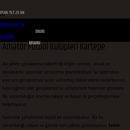
0506 157 25 68
HEMEN KAYIT OL
ONLINE
HESABIM
Amatör Futbol Kulüpleri Kartepe
BAŞVURU
Bu şehrin çocuklarına hakkettiği değeri vererek ulusal ve
uluslararası sporcular yetiştirme gayretindeyiz. İyi sporcunun
yanı sıra gençlerimize iyi bir vatandaş olabilmelerini hedefliyoruz.
Geleceğimiz olan gençlerimizi iyi yetiştirmek hepimizin görevidir.
Bu sorumluluğun önemini biliyor ve başarı ile gerçekleştirmeyi
hedefliyoruz.
Sporcular yetiştirmek büyük bir sorumluluktur. Biz bu
sorumluluğu biliyor ve gerekli tüm çabayı gösteriyoruz.
İzmit