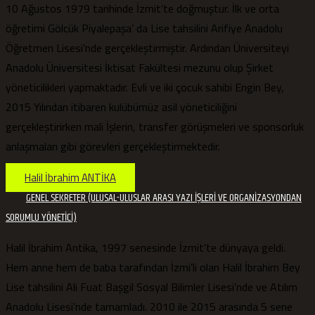
10 Ağustos 1979 tarihinde İzmit’te doğmuştur. İlk ve orta
öğretimi Gölcük Piyalepaşa’ da Lise tahsilini Arifiye Anadolu
Öğretmen Lisesi’nde gerçekleştirmiştir. Ardından Üniversiteyi
Anadolu Üniversitesi İktisat Fakültesi mezunu olup Şirket
yöneticilikleri yapmaktadır. Evli ve iki çocuk sahibi Engin Bey,
2015 Yılından itibaren kulübümüz asil yöneticiliğini
gerçekleştirirken mali İşlerin, transfer görüşmeleri ve sponsorluk
anlaşmaları gibi görevleri gerçekleştirmektedir.
Halil İbrahim ANTİKA
GENEL SEKRETER (ULUSAL-ULUSLAR ARASI YAZI İŞLERI VE ORGANIZASYONDAN
SORUMLU YÖNETICI)
Halil İbrahim Antika, 1997 senesinde İzmit’te dünyaya geldi.
Hem anne hem de baba tarafından İzmi’li olan Halil İbrahim Bey
Lise tahsilini Ali Fuat Başgil Sosyal Bilimler Lisesi’nde ve Atılım
Anadolu Lisesi’nde tamamladı. 2010 ile 2015 arasında 5 sene