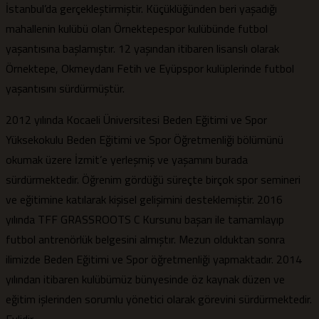
İstanbul’da gerçekleştirmiştir. Küçüklüğünden beri yaşadığı
mahallenin kulübü olan Örnektepespor kulübünde futbol
yaşantısına başlamıştır. 12 yaşından itibaren lisanslı olarak
Örnektepe, Okmeydanı Fetih ve Eyüpspor kulüplerinde futbol
yaşantısını sürdürmüştür.
2012 yılında Kocaeli Üniversitesi Beden Eğitimi ve Spor
Yüksekokulu Beden Eğitimi ve Spor Öğretmenliği bölümünü
okumak üzere İzmit’e yerleşmiş ve yaşamını burada
sürdürmektedir. Öğrenim gördüğü süreçte birçok spor semineri
ve eğitimine katılarak kişisel gelişimini desteklemiştir. 2016
yılında TFF GRASSROOTS C Kursunu başarı ile tamamlayıp
futbol antrenörlük belgesini almıştır. Mezun olduktan sonra
ilimizde Beden Eğitimi ve Spor öğretmenliği yapmaktadır. 2014
yılından itibaren kulübümüz bünyesinde öz kaynak düzen ve
eğitim işlerinden sorumlu yönetici olarak görevini sürdürmektedir.
Evlidir.