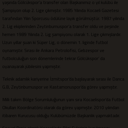
yaşında Gölcükspor’a transfer olan Başkanımız o yıl kulübü ile
Şampiyon olup 2. Lige çıkmıştır. 1985 Yılında Kocaeli Gazetesi
tarafından Yılın Sporcusu ödülüne layık görülmüştür. 1987 yılında
2. Lig ekiplerinden Zeytinburnuspor’a transfer oldu ve peşinde
hemen 1989 Yılında 2. Lig şampiyonu olarak 1. Lige çıkmışlardır.
Uzun yıllar şuan ki Süper Lig, o dönemin 1. liginde futbol
oynamıştır. Sırası ile Ankara Petrolofisi, Gebzespor ve
futbolculuğun son dönemlerinde tekrar Gölcükspor’ da
oyanayarak jübilesini yapmıştır.
Teknik adamlık kariyerine İzmitspor’da başlayarak sırası ile Darıca
G.B, Zeytinburnuspor ve Kastamonuspor’da görev yapmıştır.
Milli takım Bölge Sorumluluğunun yanı sıra Kocaelispor’da Futbol
Okulları Koordinatörü olarak da görev yapmıştır. 2010 yılından
itibaren Kurucusu olduğu Kulübümüzde Başkanlık yapmaktadır.
Sosyal Proje olarak Kocaeli’nde Bilgi Evlerinin kurulmasını