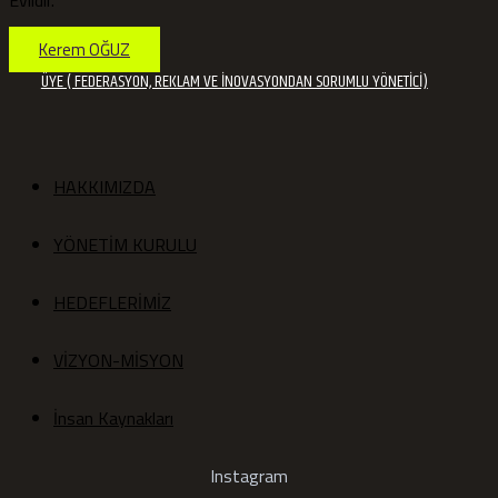
Kerem OĞUZ
ÜYE ( FEDERASYON, REKLAM VE İNOVASYONDAN SORUMLU YÖNETICI)
HAKKIMIZDA
YÖNETİM KURULU
HEDEFLERİMİZ
VİZYON-MİSYON
İnsan Kaynakları
Instagram