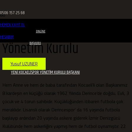
0506 157 25 68
HEMEN KAYIT OL
ONLINE
HESABIM
Yönetim Kurulu
BAŞVURU
Yusuf UZUNER
YENI KOCAELISPOR YÖNETIM KURULU BAŞKANI
Hem Anne ve hem de baba tarafından Kocaeli’li olan Başkanımız
8 kardeşin en küçüğü olarak 1962 Yılında Derince’de doğdu. Evli, 3
çocuk ve 4 torun sahibidir. Küçüklüğünden itibaren futbola çok
meraklıdır. Lisanslı olarak Derincespor’ da 16 yaşında futbola
başlayıp ardından 20 yaşında askere giderek İzmir Denizgücü
Kulübünde hem askerliğini yapmış hem de futbol oynamıştır. 22