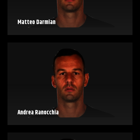
Matteo Darmian
Andrea Ranocchia