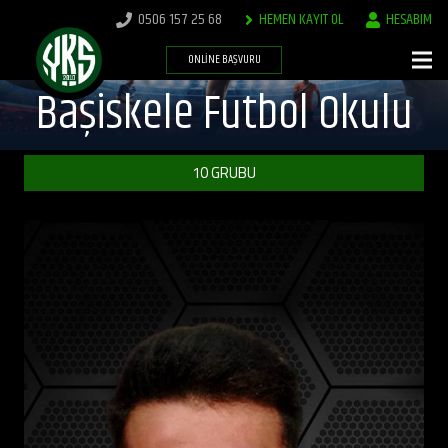
0506 157 25 68
HEMEN KAYIT OL
HESABIM
ONLINE BAŞVURU
Başiskele Futbol Okulu
10 GRUBU