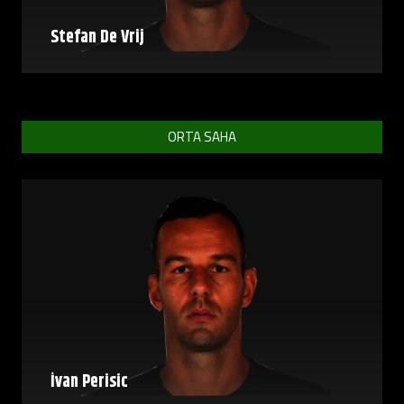
Stefan De Vrij
ORTA SAHA
İvan Perisic