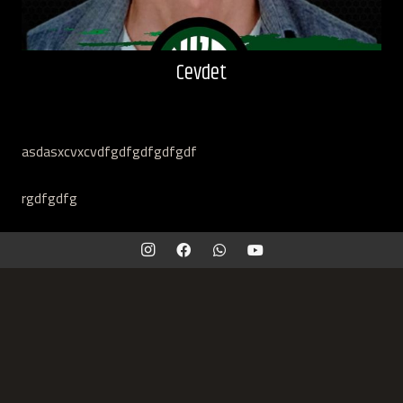
Cevdet
asdasxcvxcvdfgdfgdfgdfgdf
rgdfgdfg