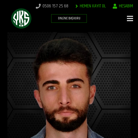
0506 157 25 68
HEMEN KAYIT OL
HESABIM
ONLINE BAŞVURU