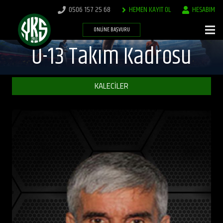
0506 157 25 68
HEMEN KAYIT OL
HESABIM
ONLINE BAŞVURU
U-13 Takım Kadrosu
KALECİLER