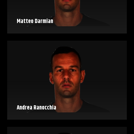
Matteo Darmian
Andrea Ranocchia