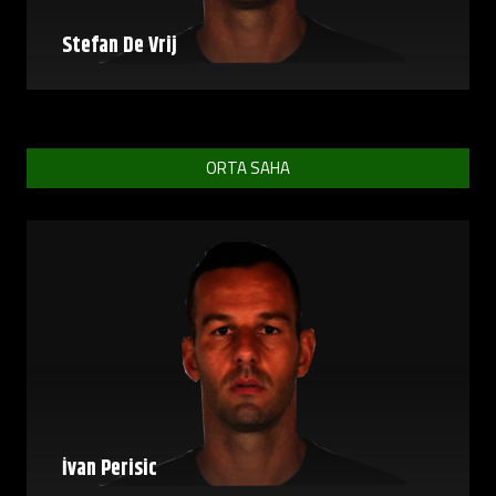
Stefan De Vrij
ORTA SAHA
İvan Perisic