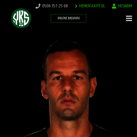
0506 157 25 68
HEMEN KAYIT OL
HESABIM
ONLINE BAŞVURU