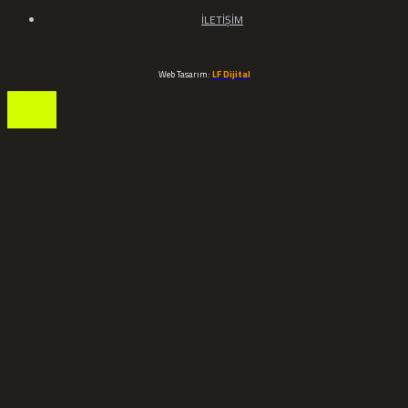
İLETİŞİM
Web Tasarım:
LF Dijital