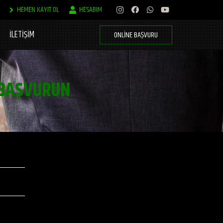
HEMEN KAYIT OL
HESABIM
İLETİŞİM
ONLINE BAŞVURU
BAŞVURUN