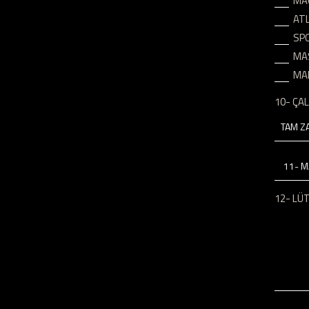
MA
AT
SPO
MA
MA
10- ÇA
11- M
12- LÜT