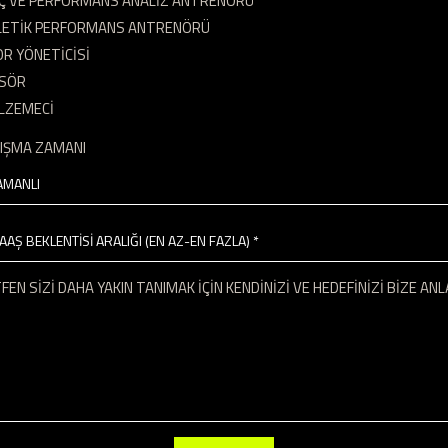
Ç VE PERFORMANS ANALİZ ANTRENÖRÜ
LETİK PERFORMANS ANTRENÖRÜ
R YÖNETİCİSİ
SÖR
LZEMECİ
LIŞMA ZAMANI
AAŞ BEKLENTİSİ ARALIĞI (EN AZ-EN FAZLA) *
FEN SİZİ DAHA YAKIN TANIMAK İÇİN KENDİNİZİ VE HEDEFİNİZİ BİZE ANL