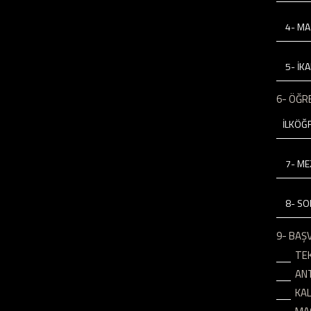
4- MA
5- İKA
6- ÖĞR
7- M
8- SO
9- BAŞ
TEK
AN
KA