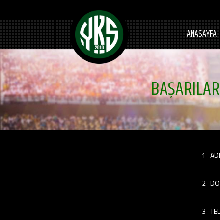
ANASAYFA
BAŞARILAR
1- AD
2- DO
3- TE