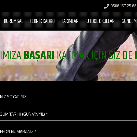
0506 157 25 68
KURUMSAL
TEKNİK KADRO
TAKIMLAR
FUTBOL OKULLARI
GÜNDEM
IMIZA
BAŞARI
KATMAK İÇİN SİZ DE
INIZ SOYADINIZ
ĞUM TARİHİ (GÜN/AY/YIL) *
LEFON NUMARANIZ *