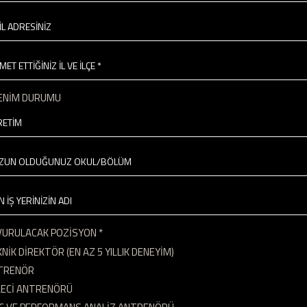
İL ADRESİNİZ
MET ETTİĞİNİZ İL VE İLÇE *
ENİM DURUMU
EZUN OLDUĞUNUZ OKUL/BÖLÜM
N İŞ YERİNİZİN ADI
VURULACAK POZİSYON
*
NİK DİREKTÖR (EN AZ 5 YILLIK DENEYİM)
TRENÖR
LECİ ANTRENÖRÜ