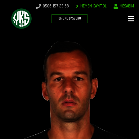
0506 157 25 68
HEMEN KAYIT OL
HESABIM
ONLINE BAŞVURU