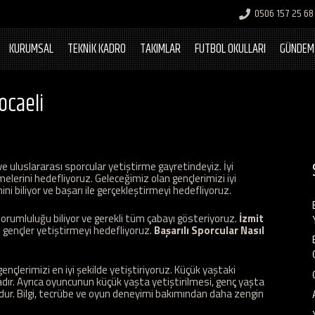
0506 157 25 68
KURUMSAL
TEKNİK KADRO
TAKIMLAR
FUTBOL OKULLARI
GÜNDEM
Kocaeli
e uluslararası sporcular yetiştirme gayretindeyiz. İyi
melerini hedefliyoruz. Geleceğimiz olan gençlerimizi iyi
i biliyor ve başarı ile gerçekleştirmeyi hedefliyoruz.
orumluluğu biliyor ve gerekli tüm çabayı gösteriyoruz.
İzmit
ı gençler yetiştirmeyi hedefliyoruz.
Başarılı Sporcular Nasıl
nçlerimizi en iyi şekilde yetiştiriyoruz. Küçük yaştaki
adır. Ayrıca oyuncunun küçük yaşta yetiştirilmesi, genç yaşta
dur. Bilgi, tecrübe ve oyun deneyimi bakımından daha zengin