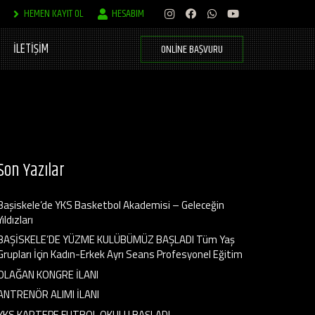
HEMEN KAYIT OL
HESABIM
İLETİŞİM
ONLINE BAŞVURU
Son Yazılar
Başiskele’de YKS Basketbol Akademisi – Geleceğin
Yıldızları
BAŞİSKELE’DE YÜZME KULÜBÜMÜZ BAŞLADI Tüm Yaş
Grupları İçin Kadın-Erkek Ayrı Seans Profesyonel Eğitim
OLAĞAN KONGRE İLANI
ANTRENÖR ALIMI İLANI
YKS KARTEPE FUTBOL OKULU BAŞLADI