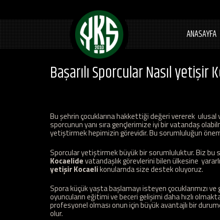
ANASAYFA
Başarılı Sporcular Nasıl yetişir 
Bu şehrin çocuklarına hakkettiği değeri vererek ulusal v
sporcunun yanı sıra gençlerimize iyi bir vatandaş olabil
yetiştirmek hepimizin görevidir. Bu sorumluluğun önemin
Sporcular yetiştirmek büyük bir sorumluluktur. Biz bu s
Kocaelide
vatandaşlık görevlerini bilen ülkesine yararl
yetişir Kocaeli
konularnda size destek oluyoruz.
Spora küçük yaşta başlamayı isteyen çocuklarımızı ve ge
oyuncuların eğitimi ve beceri gelişimi daha hızlı olmakt
profesyonel olması onun için büyük avantajlı bir durum
olur.