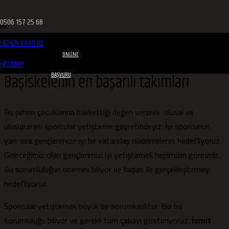
0506 157 25 68
HEMEN KAYIT OL
ONLINE
HESABIM
Başiskelenin en başarılı takımları
BAŞVURU
Bu şehrin çocuklarına hakkettiği değeri vererek ulusal ve
uluslararası sporcular yetiştirme gayretindeyiz. İyi sporcunun
yanı sıra gençlerimize iyi bir vatandaş olabilmelerini hedefliyoruz.
Geleceğimiz olan gençlerimizi iyi yetiştirmek hepimizin görevidir.
Bu sorumluluğun önemini biliyor ve başarı ile gerçekleştirmeyi
hedefliyoruz.
Sporcular yetiştirmek büyük bir sorumluluktur. Biz bu
sorumluluğu biliyor ve gerekli tüm çabayı gösteriyoruz.
İzmit