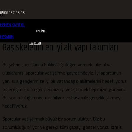
0506 157 25 68
HEMEN KAYIT OL
ONLINE
HESABIM
Başiskelenin en iyi alt yapı takımları
BAŞVURU
Bu şehrin çocuklarına hakkettiği değeri vererek ulusal ve
uluslararası sporcular yetiştirme gayretindeyiz. İyi sporcunun
yanı sıra gençlerimize iyi bir vatandaş olabilmelerini hedefliyoruz.
Geleceğimiz olan gençlerimizi iyi yetiştirmek hepimizin görevidir.
Bu sorumluluğun önemini biliyor ve başarı ile gerçekleştirmeyi
hedefliyoruz.
Sporcular yetiştirmek büyük bir sorumluluktur. Biz bu
sorumluluğu biliyor ve gerekli tüm çabayı gösteriyoruz.
İzmit