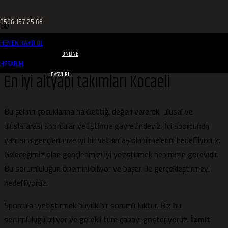
0506 157 25 68
HEMEN KAYIT OL
ONLINE
HESABIM
En iyi altyapı takımları Kocaeli
BAŞVURU
Bu şehrin çocuklarına hakkettiği değeri vererek ulusal ve
uluslararası sporcular yetiştirme gayretindeyiz. İyi sporcunun
yanı sıra gençlerimize iyi bir vatandaş olabilmelerini hedefliyoruz.
Geleceğimiz olan gençlerimizi iyi yetiştirmek hepimizin görevidir.
Bu sorumluluğun önemini biliyor ve başarı ile gerçekleştirmeyi
hedefliyoruz.
Sporcular yetiştirmek büyük bir sorumluluktur. Biz bu
sorumluluğu biliyor ve gerekli tüm çabayı gösteriyoruz.
İzmit