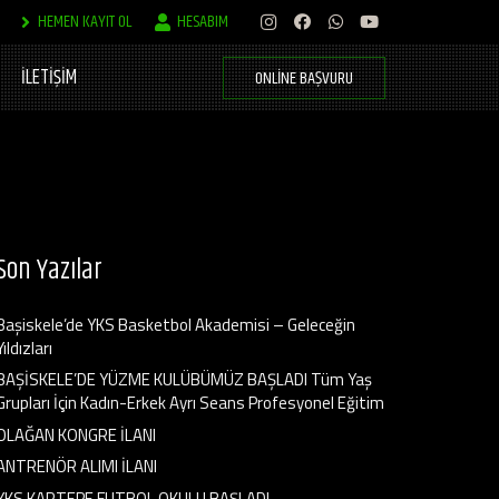
HEMEN KAYIT OL
HESABIM
İLETİŞİM
ONLINE BAŞVURU
Son Yazılar
Başiskele’de YKS Basketbol Akademisi – Geleceğin
Yıldızları
BAŞİSKELE’DE YÜZME KULÜBÜMÜZ BAŞLADI Tüm Yaş
Grupları İçin Kadın-Erkek Ayrı Seans Profesyonel Eğitim
OLAĞAN KONGRE İLANI
ANTRENÖR ALIMI İLANI
YKS KARTEPE FUTBOL OKULU BAŞLADI