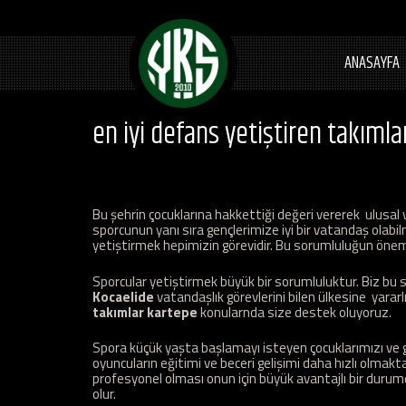
ANASAYFA
en iyi defans yetiştiren takıml
Bu şehrin çocuklarına hakkettiği değeri vererek ulusal v
sporcunun yanı sıra gençlerimize iyi bir vatandaş olabil
yetiştirmek hepimizin görevidir. Bu sorumluluğun önemin
Sporcular yetiştirmek büyük bir sorumluluktur. Biz bu s
Kocaelide
vatandaşlık görevlerini bilen ülkesine yararl
takımlar kartepe
konularnda size destek oluyoruz.
Spora küçük yaşta başlamayı isteyen çocuklarımızı ve ge
oyuncuların eğitimi ve beceri gelişimi daha hızlı olmakt
profesyonel olması onun için büyük avantajlı bir durum
olur.