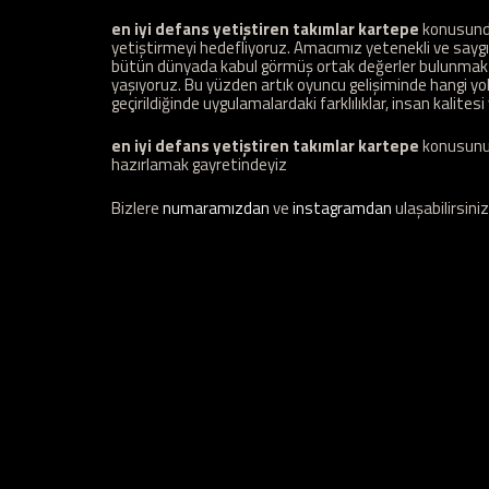
en iyi defans yetiştiren takımlar kartepe
konusunda
yetiştirmeyi hedefliyoruz. Amacımız yetenekli ve saygı
bütün dünyada kabul görmüş ortak değerler bulunmakta
yaşıyoruz. Bu yüzden artık oyuncu gelişiminde hangi yolla
geçirildiğinde uygulamalardaki farklılıklar, insan kalitesi 
en iyi defans yetiştiren takımlar kartepe
konusunu e
hazırlamak gayretindeyiz
Bizlere
numaramızdan
ve
instagramdan
ulaşabilirsiniz