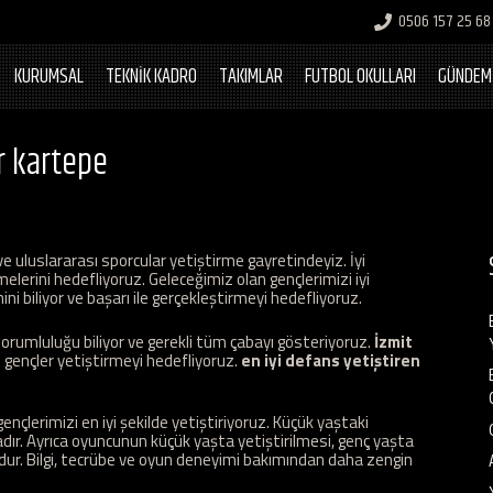
0506 157 25 68
KURUMSAL
TEKNİK KADRO
TAKIMLAR
FUTBOL OKULLARI
GÜNDEM
ar kartepe
e uluslararası sporcular yetiştirme gayretindeyiz. İyi
melerini hedefliyoruz. Geleceğimiz olan gençlerimizi iyi
i biliyor ve başarı ile gerçekleştirmeyi hedefliyoruz.
orumluluğu biliyor ve gerekli tüm çabayı gösteriyoruz.
İzmit
ı gençler yetiştirmeyi hedefliyoruz.
en iyi defans yetiştiren
nçlerimizi en iyi şekilde yetiştiriyoruz. Küçük yaştaki
adır. Ayrıca oyuncunun küçük yaşta yetiştirilmesi, genç yaşta
dur. Bilgi, tecrübe ve oyun deneyimi bakımından daha zengin