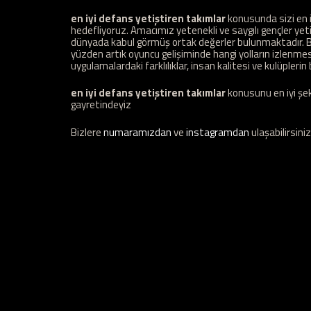
en iyi defans yetiştiren takımlar
konusunda sizi en 
hedefliyoruz. Amacımız yetenekli ve saygılı gençler y
dünyada kabul görmüş ortak değerler bulunmaktadır. Bi
yüzden artık oyuncu gelişiminde hangi yolların izlenmesi 
uygulamalardaki farklılıklar, insan kalitesi ve kulüplerin b
en iyi defans yetiştiren takımlar
konusunu en iyi şek
gayretindeyiz
Bizlere
numaramızdan
ve
instagramdan
ulaşabilirsiniz