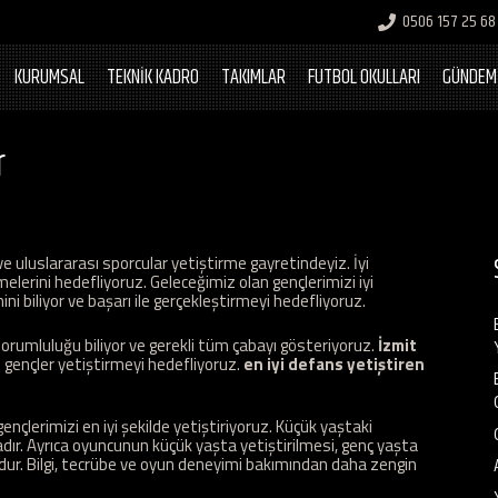
0506 157 25 68
KURUMSAL
TEKNİK KADRO
TAKIMLAR
FUTBOL OKULLARI
GÜNDEM
r
e uluslararası sporcular yetiştirme gayretindeyiz. İyi
melerini hedefliyoruz. Geleceğimiz olan gençlerimizi iyi
i biliyor ve başarı ile gerçekleştirmeyi hedefliyoruz.
orumluluğu biliyor ve gerekli tüm çabayı gösteriyoruz.
İzmit
ı gençler yetiştirmeyi hedefliyoruz.
en iyi defans yetiştiren
nçlerimizi en iyi şekilde yetiştiriyoruz. Küçük yaştaki
adır. Ayrıca oyuncunun küçük yaşta yetiştirilmesi, genç yaşta
dur. Bilgi, tecrübe ve oyun deneyimi bakımından daha zengin