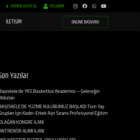
HEMEN KAYIT OL
HESABIM
İLETİŞİM
ONLINE BAŞVURU
Son Yazılar
Başiskele’de YKS Basketbol Akademisi – Geleceğin
Yıldızları
BAŞİSKELE’DE YÜZME KULÜBÜMÜZ BAŞLADI Tüm Yaş
Grupları İçin Kadın-Erkek Ayrı Seans Profesyonel Eğitim
OLAĞAN KONGRE İLANI
ANTRENÖR ALIMI İLANI
YKS KARTEPE FUTBOL OKULU BAŞLADI