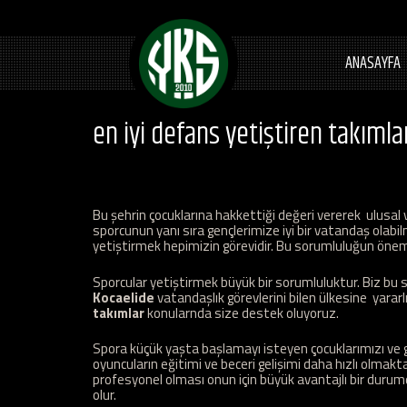
ANASAYFA
en iyi defans yetiştiren takımla
Bu şehrin çocuklarına hakkettiği değeri vererek ulusal v
sporcunun yanı sıra gençlerimize iyi bir vatandaş olabil
yetiştirmek hepimizin görevidir. Bu sorumluluğun önemin
Sporcular yetiştirmek büyük bir sorumluluktur. Biz bu s
Kocaelide
vatandaşlık görevlerini bilen ülkesine yararl
takımlar
konularnda size destek oluyoruz.
Spora küçük yaşta başlamayı isteyen çocuklarımızı ve ge
oyuncuların eğitimi ve beceri gelişimi daha hızlı olmakt
profesyonel olması onun için büyük avantajlı bir durum
olur.