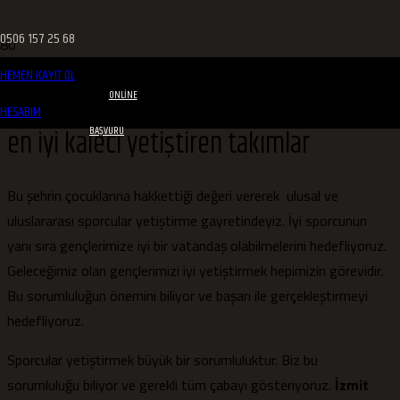
0506 157 25 68
HEMEN KAYIT OL
ONLINE
HESABIM
en iyi kaleci yetiştiren takımlar
BAŞVURU
Bu şehrin çocuklarına hakkettiği değeri vererek ulusal ve
uluslararası sporcular yetiştirme gayretindeyiz. İyi sporcunun
yanı sıra gençlerimize iyi bir vatandaş olabilmelerini hedefliyoruz.
Geleceğimiz olan gençlerimizi iyi yetiştirmek hepimizin görevidir.
Bu sorumluluğun önemini biliyor ve başarı ile gerçekleştirmeyi
hedefliyoruz.
Sporcular yetiştirmek büyük bir sorumluluktur. Biz bu
sorumluluğu biliyor ve gerekli tüm çabayı gösteriyoruz.
İzmit