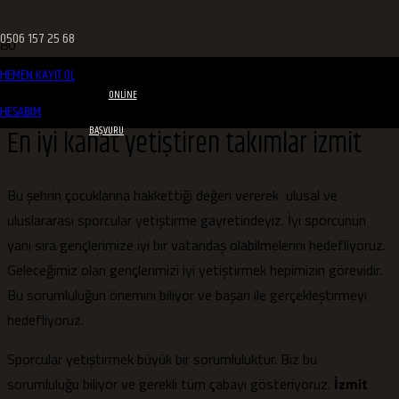
0506 157 25 68
HEMEN KAYIT OL
ONLINE
HESABIM
En iyi kanat yetiştiren takımlar izmit
BAŞVURU
Bu şehrin çocuklarına hakkettiği değeri vererek ulusal ve
uluslararası sporcular yetiştirme gayretindeyiz. İyi sporcunun
yanı sıra gençlerimize iyi bir vatandaş olabilmelerini hedefliyoruz.
Geleceğimiz olan gençlerimizi iyi yetiştirmek hepimizin görevidir.
Bu sorumluluğun önemini biliyor ve başarı ile gerçekleştirmeyi
hedefliyoruz.
Sporcular yetiştirmek büyük bir sorumluluktur. Biz bu
sorumluluğu biliyor ve gerekli tüm çabayı gösteriyoruz.
İzmit