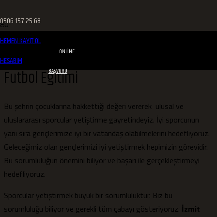
0506 157 25 68
HEMEN KAYIT OL
ONLINE
HESABIM
Futbol Eğitimi
BAŞVURU
Bu şehrin çocuklarına hakkettiği değeri vererek ulusal ve
uluslararası sporcular yetiştirme gayretindeyiz. İyi sporcunun
yanı sıra gençlerimize iyi bir vatandaş olabilmelerini hedefliyoruz.
Geleceğimiz olan gençlerimizi iyi yetiştirmek hepimizin görevidir.
Bu sorumluluğun önemini biliyor ve başarı ile gerçekleştirmeyi
hedefliyoruz.
Sporcular yetiştirmek büyük bir sorumluluktur. Biz bu
sorumluluğu biliyor ve gerekli tüm çabayı gösteriyoruz.
İzmit