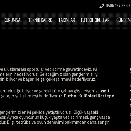
0506 157 25 68
KURUMSAL
TEKNİK KADRO
TAKIMLAR
FUTBOL OKULLARI
GÜNDEM
e uluslararası sporcular yetiştirme gayretindeyiz. İyi
melerini hedefliyoruz. Geleceğimiz olan gençlerimizi iyi
i biliyor ve başarı ile gerçekleştirmeyi hedefliyoruz.
orumluluğu biliyor ve gerekli tüm çabayı gösteriyoruz.
İzmit
ı gençler yetiştirmeyi hedefliyoruz.
Futbol Kulüpleri Kartepe
nçlerimizi en iyi şekilde yetiştiriyoruz. Küçük yaştaki
adır. Ayrıca oyuncunun küçük yaşta yetiştirilmesi, genç yaşta
dur. Bilgi, tecrübe ve oyun deneyimi bakımından daha zengin