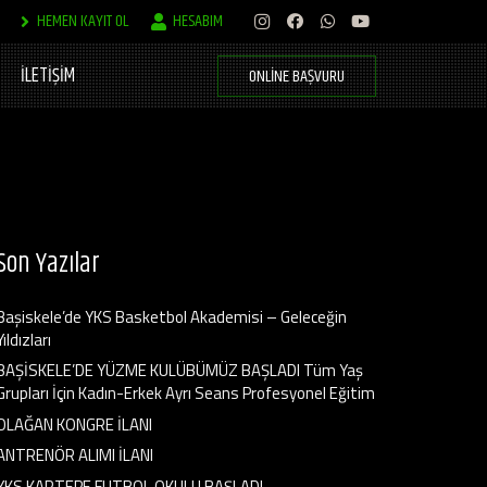
HEMEN KAYIT OL
HESABIM
İLETİŞİM
ONLINE BAŞVURU
Son Yazılar
Başiskele’de YKS Basketbol Akademisi – Geleceğin
Yıldızları
BAŞİSKELE’DE YÜZME KULÜBÜMÜZ BAŞLADI Tüm Yaş
Grupları İçin Kadın-Erkek Ayrı Seans Profesyonel Eğitim
OLAĞAN KONGRE İLANI
ANTRENÖR ALIMI İLANI
YKS KARTEPE FUTBOL OKULU BAŞLADI