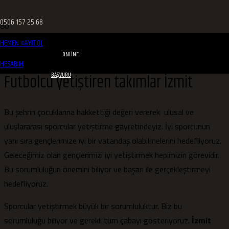
0506 157 25 68
HEMEN KAYIT OL
ONLINE
HESABIM
Futbolcu yetiştiren takımlar İzmit
BAŞVURU
Bu şehrin çocuklarına hakkettiği değeri vererek ulusal ve
uluslararası sporcular yetiştirme gayretindeyiz. İyi sporcunun
yanı sıra gençlerimize iyi bir vatandaş olabilmelerini hedefliyoruz.
Geleceğimiz olan gençlerimizi iyi yetiştirmek hepimizin görevidir.
Bu sorumluluğun önemini biliyor ve başarı ile gerçekleştirmeyi
hedefliyoruz.
Sporcular yetiştirmek büyük bir sorumluluktur. Biz bu
sorumluluğu biliyor ve gerekli tüm çabayı gösteriyoruz.
İzmit