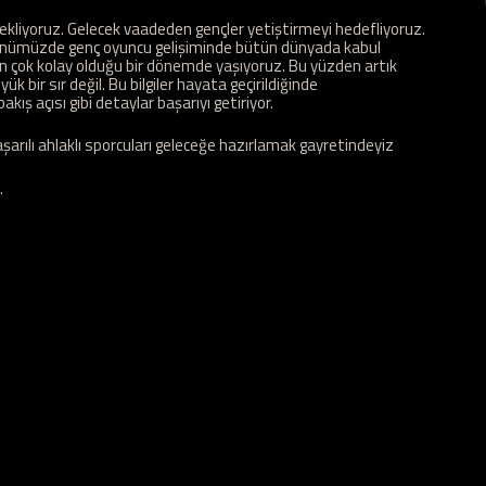
tekliyoruz. Gelecek vaadeden gençler yetiştirmeyi hedefliyoruz.
 Günümüzde genç oyuncu gelişiminde bütün dünyada kabul
n çok kolay olduğu bir dönemde yaşıyoruz. Bu yüzden artık
k bir sır değil. Bu bilgiler hayata geçirildiğinde
akış açısı gibi detaylar başarıyı getiriyor.
şarılı ahlaklı sporcuları geleceğe hazırlamak gayretindeyiz
.