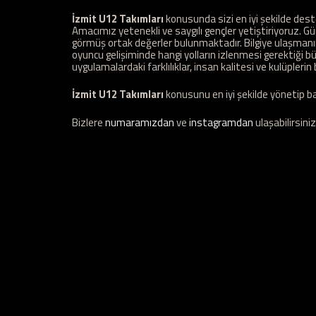
İzmit U12 Takımları
konusunda sizi en iyi şekilde des
Amacımız yetenekli ve saygılı gençler yetiştiriyoruz.
görmüş ortak değerler bulunmaktadır. Bilgiye ulaşmanı
oyuncu gelişiminde hangi yolların izlenmesi gerektiği büyü
uygulamalardaki farklılıklar, insan kalitesi ve kulüplerin b
İzmit U12 Takımları
konusunu en iyi şekilde yönetip ba
Bizlere
numaramızdan
ve
instagramdan
ulaşabilirsiniz