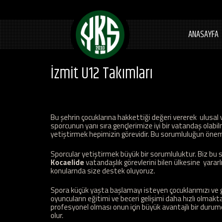
ANASAYFA
İzmit U12 Takımları
Bu şehrin çocuklarına hakkettiği değeri vererek ulusal v
sporcunun yanı sıra gençlerimize iyi bir vatandaş olabil
yetiştirmek hepimizin görevidir. Bu sorumluluğun önemin
Sporcular yetiştirmek büyük bir sorumluluktur. Biz bu s
Kocaelide
vatandaşlık görevlerini bilen ülkesine yararl
konularnda size destek oluyoruz.
Spora küçük yaşta başlamayı isteyen çocuklarımızı ve ge
oyuncuların eğitimi ve beceri gelişimi daha hızlı olmakt
profesyonel olması onun için büyük avantajlı bir durum
olur.