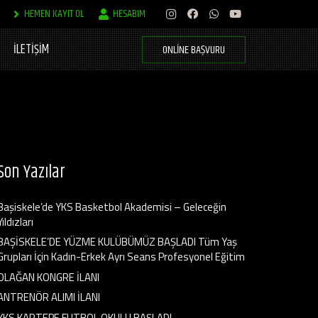
HEMEN KAYIT OL
HESABIM
İLETİŞİM
ONLINE BAŞVURU
Son Yazılar
Başiskele’de YKS Basketbol Akademisi – Geleceğin
Yıldızları
BAŞİSKELE’DE YÜZME KULÜBÜMÜZ BAŞLADI Tüm Yaş
Grupları İçin Kadın-Erkek Ayrı Seans Profesyonel Eğitim
OLAĞAN KONGRE İLANI
ANTRENÖR ALIMI İLANI
YKS KARTEPE FUTBOL OKULU BAŞLADI