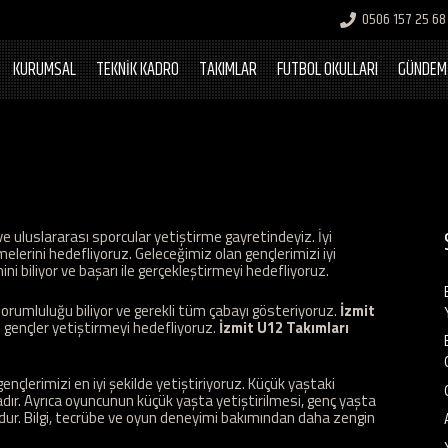
0506 157 25 68
KURUMSAL
TEKNİK KADRO
TAKIMLAR
FUTBOL OKULLARI
GÜNDEM
e uluslararası sporcular yetiştirme gayretindeyiz. İyi
melerini hedefliyoruz. Geleceğimiz olan gençlerimizi iyi
i biliyor ve başarı ile gerçekleştirmeyi hedefliyoruz.
orumluluğu biliyor ve gerekli tüm çabayı gösteriyoruz.
İzmit
ı gençler yetiştirmeyi hedefliyoruz.
İzmit U12 Takımları
nçlerimizi en iyi şekilde yetiştiriyoruz. Küçük yaştaki
adır. Ayrıca oyuncunun küçük yaşta yetiştirilmesi, genç yaşta
dur. Bilgi, tecrübe ve oyun deneyimi bakımından daha zengin