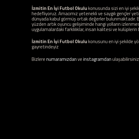
İzmitin En İyi Futbol Okulu
konusunda sizi en iyi şek
hedefliyoruz. Amacımız yetenekli ve saygılı gençler y
dünyada kabul görmüş ortak değerler bulunmaktadır. Bi
yüzden artık oyuncu gelişiminde hangi yolların izlenmesi 
uygulamalardaki farklılıklar, insan kalitesi ve kulüplerin b
İzmitin En İyi Futbol Okulu
konusunu en iyi şekilde yö
gayretindeyiz
Bizlere
numaramızdan
ve
instagramdan
ulaşabilirsiniz