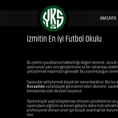
ANASAYFA
İzmitin En İyi Futbol Okulu
Bu şehrin çocuklarına hakkettiği değeri vererek ulusal v
sporcunun yanı sıra gençlerimize iyi bir vatandaş olabil
yetiştirmek hepimizin görevidir. Bu sorumluluğun önemin
Sporcular yetiştirmek büyük bir sorumluluktur. Biz bu s
Kocaelide
vatandaşlık görevlerini bilen ülkesine yararl
konularnda size destek oluyoruz.
Spora küçük yaşta başlamayı isteyen çocuklarımızı ve ge
oyuncuların eğitimi ve beceri gelişimi daha hızlı olmakt
profesyonel olması onun için büyük avantajlı bir durum
olur.