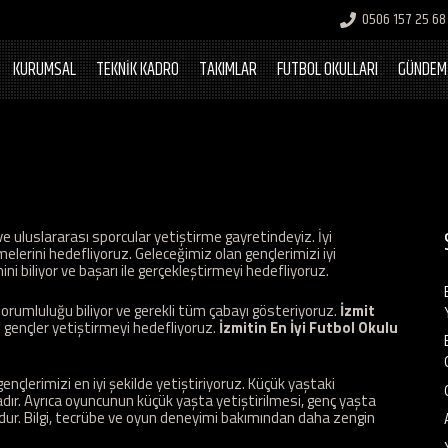
0506 157 25 68
KURUMSAL
TEKNİK KADRO
TAKIMLAR
FUTBOL OKULLARI
GÜNDEM
e uluslararası sporcular yetiştirme gayretindeyiz. İyi
melerini hedefliyoruz. Geleceğimiz olan gençlerimizi iyi
i biliyor ve başarı ile gerçekleştirmeyi hedefliyoruz.
orumluluğu biliyor ve gerekli tüm çabayı gösteriyoruz.
İzmit
ı gençler yetiştirmeyi hedefliyoruz.
İzmitin En İyi Futbol Okulu
nçlerimizi en iyi şekilde yetiştiriyoruz. Küçük yaştaki
adır. Ayrıca oyuncunun küçük yaşta yetiştirilmesi, genç yaşta
dur. Bilgi, tecrübe ve oyun deneyimi bakımından daha zengin