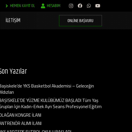
HEMEN KAYIT OL
HESABIM
İLETİŞİM
ONLINE BAŞVURU
Son Yazılar
Başiskele’de YKS Basketbol Akademisi – Geleceğin
Yıldızları
BAŞİSKELE’DE YÜZME KULÜBÜMÜZ BAŞLADI Tüm Yaş
Grupları İçin Kadın-Erkek Ayrı Seans Profesyonel Eğitim
OLAĞAN KONGRE İLANI
ANTRENÖR ALIMI İLANI
YKS KARTEPE FUTBOL OKULU BAŞLADI