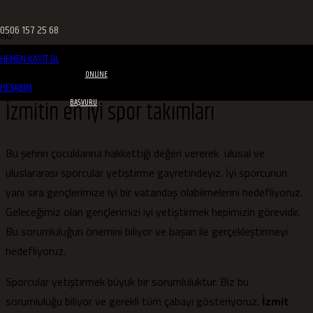
0506 157 25 68
HEMEN KAYIT OL
ONLINE
HESABIM
İzmitin en iyi spor takımları
BAŞVURU
Bu şehrin çocuklarına hakkettiği değeri vererek ulusal ve
uluslararası sporcular yetiştirme gayretindeyiz. İyi sporcunun
yanı sıra gençlerimize iyi bir vatandaş olabilmelerini hedefliyoruz.
Geleceğimiz olan gençlerimizi iyi yetiştirmek hepimizin görevidir.
Bu sorumluluğun önemini biliyor ve başarı ile gerçekleştirmeyi
hedefliyoruz.
Sporcular yetiştirmek büyük bir sorumluluktur. Biz bu
sorumluluğu biliyor ve gerekli tüm çabayı gösteriyoruz.
İzmit