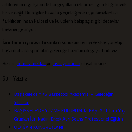
artık oyuncu gelişiminde hangi yolların izlenmesi gerektiği büyük
bir sır değil. Bu bilgiler hayata geçirildiğinde uygulamalardaki
farklılıklar, insan kalitesi ve kulüplerin bakış açısı gibi detaylar
başarıyı getiriyor.
İzmitin en iyi spor takımları
konusunu en iyi şekilde yönetip
başarılı ahlaklı sporcuları geleceğe hazırlamak gayretindeyiz
Bizlere
numaramızdan
ve
instagramdan
ulaşabilirsiniz.
Son Yazılar
Başiskele’de YKS Basketbol Akademisi – Geleceğin
Yıldızları
BAŞİSKELE’DE YÜZME KULÜBÜMÜZ BAŞLADI Tüm Yaş
Grupları İçin Kadın-Erkek Ayrı Seans Profesyonel Eğitim
OLAĞAN KONGRE İLANI