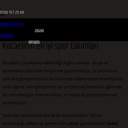
0506 157 25 68
HEMEN KAYIT OL
ONLINE
HESABIM
Kocaelinin en iyi spor takımları
BAŞVURU
Bu şehrin çocuklarına hakkettiği değeri vererek ulusal ve
uluslararası sporcular yetiştirme gayretindeyiz. İyi sporcunun
yanı sıra gençlerimize iyi bir vatandaş olabilmelerini hedefliyoruz.
Geleceğimiz olan gençlerimizi iyi yetiştirmek hepimizin görevidir.
Bu sorumluluğun önemini biliyor ve başarı ile gerçekleştirmeyi
hedefliyoruz.
Sporcular yetiştirmek büyük bir sorumluluktur. Biz bu
sorumluluğu biliyor ve gerekli tüm çabayı gösteriyoruz.
İzmit