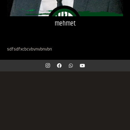
mehmet
sdfsdfxcbcvbvnvbnvbn